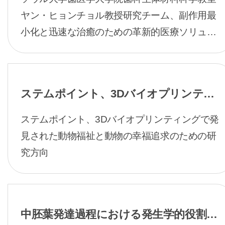
ューション開発のための3Dバイオプリ
ヤン・ヒョンチョル教授研究チーム、副作用最
ンティング
小化と迅速な治癒のための革新的医療ソリュー
ション開発を3Dバイオプリンティングで探す
ステムポイント、3Dバイオプリンティ
ングで発見した動物福祉と動物の幸せを
ステムポイント、3Dバイオプリンティングで発
追求
見された動物福祉と動物の幸福追求のための研
究方向
中胚葉発達過程における発生学的役割の