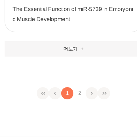
確認
The Essential Function of miR-5739 in Embryoni
c Muscle Development
더보기
+
1
2